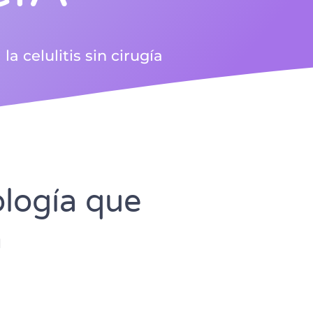
la celulitis sin cirugía
ología que
n