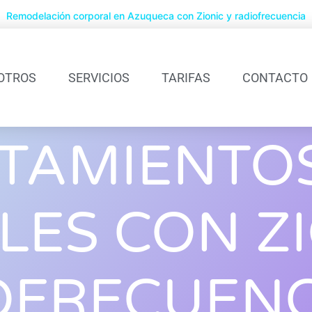
Remodelación corporal en Azuqueca con Zionic y radiofrecuencia
OTROS
SERVICIOS
TARIFAS
CONTACTO
TAMIENTO
ES CON ZI
OFRECUENC