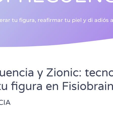
r tu figura, reafirmar tu piel y di adiós a 
uencia y Zionic: tecn
tu figura en Fisiobrai
CIA