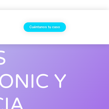
Cuéntanos tu caso
S
ONIC Y
IA