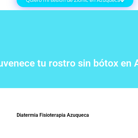
Quiero mi sesión de Zionic en Azuqueca
ejuvenece tu rostro sin bótox en
Diatermia Fisioterapia Azuqueca