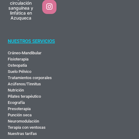
circulación
sanguínea y
linfática en
Azuqueca
NUESTROS SERVICIOS
Cráneo-Mandibular
Fisioterapia
Osteopatía
Suelo Pélvico
Tratamientos corporales
Acúfenos/Tinnitus
Nutrición
Pilates terapéutico
Ecografía
Presoterapia
Punción seca
Neuromodulación
Terapia con ventosas
Nuestras tarifas